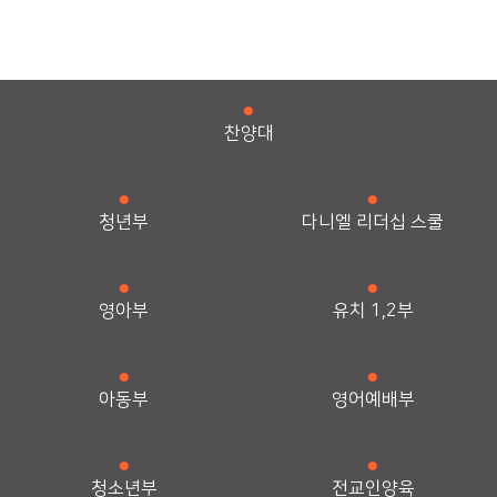
찬양대
청년부
다니엘 리더십 스쿨
영아부
유치 1,2부
아동부
영어예배부
청소년부
전교인양육