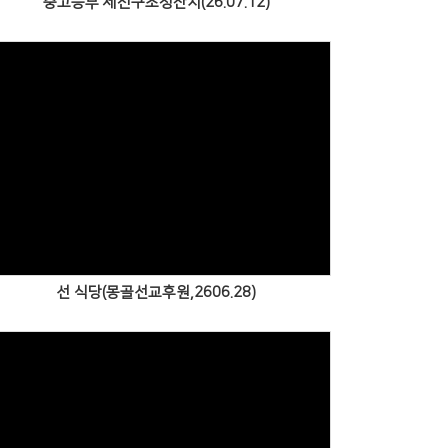
중고등부 세친구초청잔치(26.07.12)
Views
선 식당(몽골선교후원,2606.28)