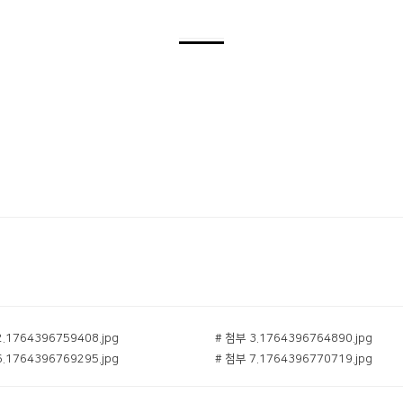
교회소식
말씀과 기도로 더욱 성
2.1764396759408.jpg
# 첨부 3.1764396764890.jpg
6.1764396769295.jpg
# 첨부 7.1764396770719.jpg