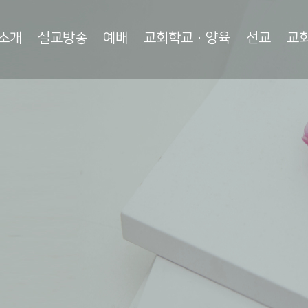
소개
설교방송
예배
교회학교·양육
선교
교