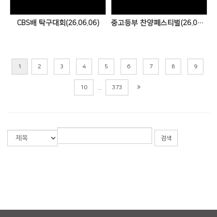
CBS배 탁구대회(26.06.06)
중고등부 찬양페스티벌(26.05.31.)
1
2
3
4
5
6
7
8
9
...
10
373
검색