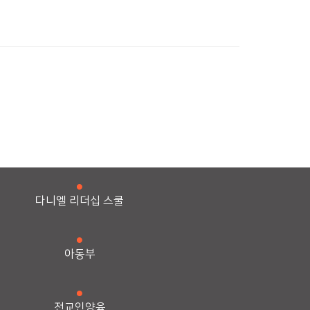
다니엘 리더십 스쿨
아동부
전교인양육