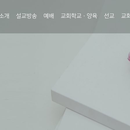
소개
설교방송
예배
교회학교·양육
선교
교