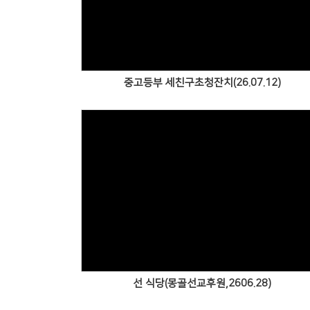
Views
중고등부 세친구초청잔치(26.07.12)
Views
선 식당(몽골선교후원,2606.28)