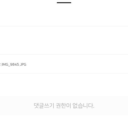
말씀과 기도로 더욱 성장하는 교회 | 평산교
.IMG_9845.JPG
댓글쓰기 권한이 없습니다.