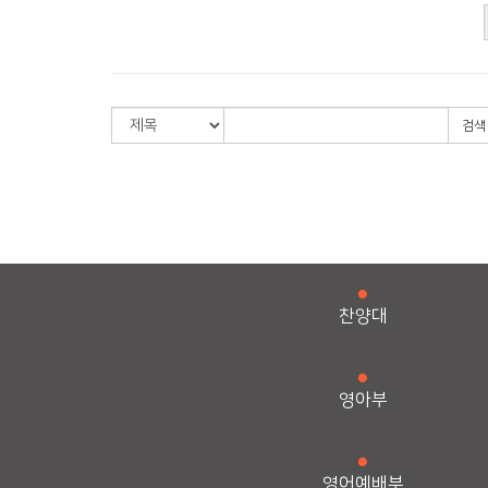
검색
찬양대
영아부
영어예배부