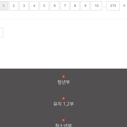
...
1
2
3
4
5
6
7
8
9
10
373
청년부
유치 1,2부
청소년부