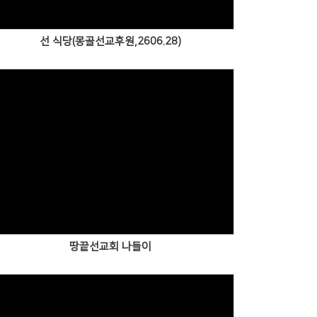
선 식당(몽골선교후원,2606.28)
Views
땅끝선교회 나들이