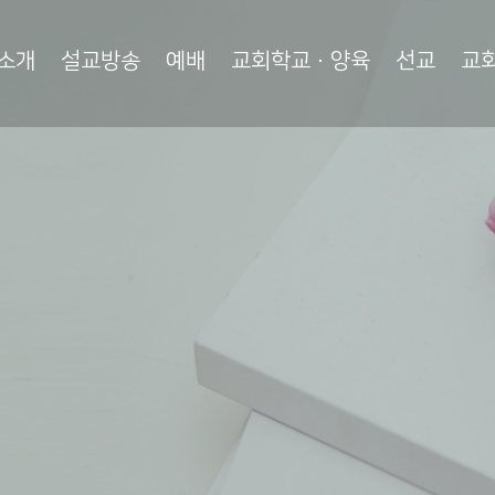
소개
설교방송
예배
교회학교·양육
선교
교