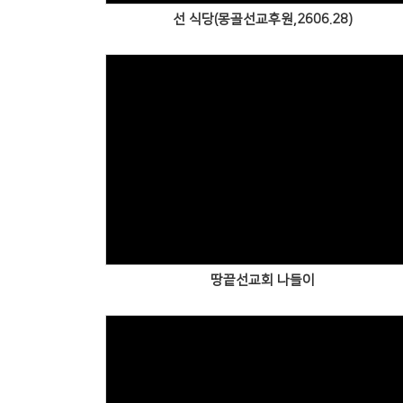
선 식당(몽골선교후원,2606.28)
Views
땅끝선교회 나들이