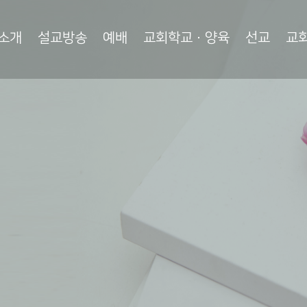
소개
설교방송
예배
교회학교·양육
선교
교