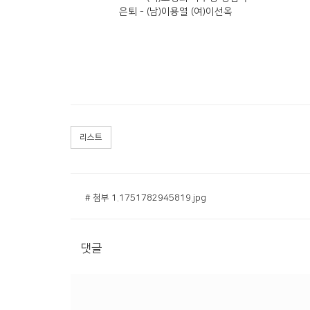
은퇴 - (남)이용열 (여)이선옥
리스트
# 첨부 1.1751782945819.jpg
댓글